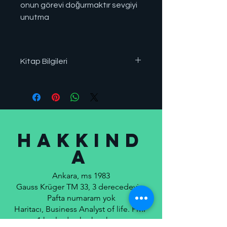
onun görevi doğurmaktır sevgiyi
unutma
Kitap Bilgileri
E-Kitap/E-Book, Elektronik
Kitap, Sayfa Sayısı: 65
HAKKIND
A
Ankara, ms 1983
Gauss Krüger TM 33, 3 derecedeyim
Pafta numaram yok
Haritacı, Business Analyst of life. PMP
1 kuşlardan korkan karım