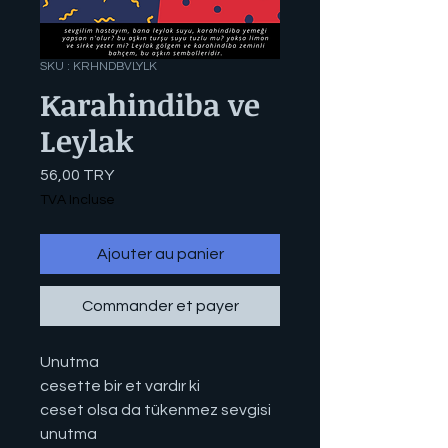
SKU : KRHNDBVLYLK
Karahindiba ve
Leylak
Prix
56,00 TRY
TVA Incluse
Ajouter au panier
Commander et payer
Unutma
cesette bir et vardır ki
ceset olsa da tükenmez sevgisi
unutma